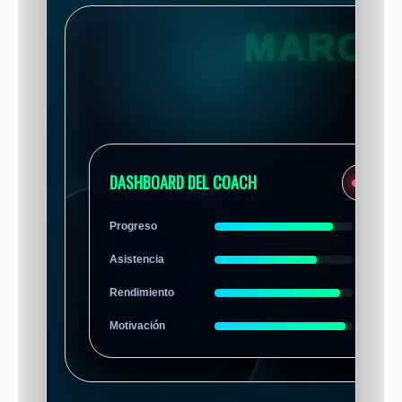
DASHBOARD DEL COACH
EN VIVO
Progreso
86%
Asistencia
74%
Rendimiento
91%
Motivación
95%