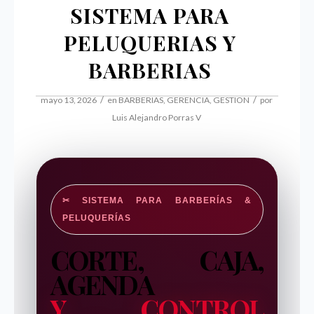
SISTEMA PARA
PELUQUERIAS Y
BARBERIAS
/
/
mayo 13, 2026
en
BARBERIAS
,
GERENCIA
,
GESTION
por
Luis Alejandro Porras V
✂ SISTEMA PARA BARBERÍAS &
PELUQUERÍAS
CORTE, CAJA,
AGENDA
Y CONTROL