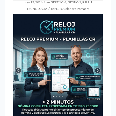
/
mayo 13, 2026
en
GERENCIA
,
GESTION
,
R.R.H.H
,
/
TECNOLOGIA
por
Luis Alejandro Porras V