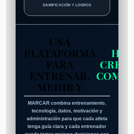
GAMIFICACIÓN Y LOGROS
UNA
PLATAFORMA
HAC
PARA
CRECE
ENTRENAR,
COMUN
MEDIR Y
MARCAR combina entrenamiento,
tecnología, datos, motivación y
administración para que cada atleta
tenga guía clara y cada entrenador