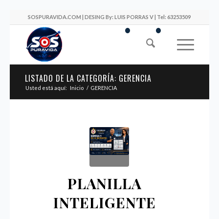
SOSPURAVIDA.COM | DESING By: LUIS PORRAS V | Tel: 63253509
LISTADO DE LA CATEGORÍA: GERENCIA
Usted está aquí:
Inicio
/
GERENCIA
PLANILLA
INTELIGENTE