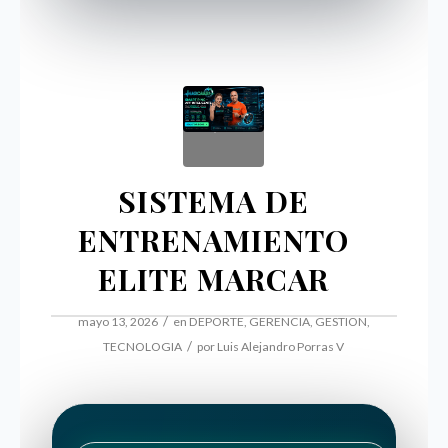
SISTEMA DE
ENTRENAMIENTO
ELITE MARCAR
/
mayo 13, 2026
en
DEPORTE
,
GERENCIA
,
GESTION
,
/
TECNOLOGIA
por
Luis Alejandro Porras V