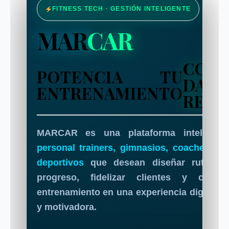
FITNESS TECH · GESTIÓN INTELIGENTE
MAR
CAR
CON
POTENCIA TU
DATO
ENTRENAMIENTO
REAL
MARCAR es una plataforma inteligent
personal trainers, gimnasios, coaches y c
deportivos
que desean diseñar rutinas,
progreso, fidelizar clientes y conver
entrenamiento en una experiencia digital, 
y motivadora.