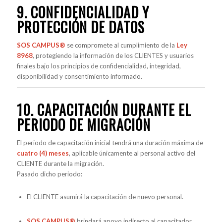
9. CONFIDENCIALIDAD Y
PROTECCIÓN DE DATOS
SOS CAMPUS®
se compromete al cumplimiento de la
Ley
8968
, protegiendo la información de los CLIENTES y usuarios
finales bajo los principios de confidencialidad, integridad,
disponibilidad y consentimiento informado.
10. CAPACITACIÓN DURANTE EL
PERIODO DE MIGRACIÓN
El periodo de capacitación inicial tendrá una duración máxima de
cuatro (4) meses
, aplicable únicamente al personal activo del
CLIENTE durante la migración.
Pasado dicho periodo:
El CLIENTE asumirá la capacitación de nuevo personal.
SOS CAMPUS®
brindará apoyo indirecto al capacitador