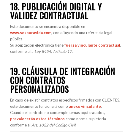
18. PUBLICACIÓN DIGITAL Y
VALIDEZ CONTRACTUAL
Este documento se encuentra disponible en
www.sospuravida.com
, constituyendo una referencia legal
pública.
Su aceptación electrónica tiene
fuerza vinculante contractual
,
conforme a la
Ley 8454, Artículo 17.
19. CLÁUSULA DE INTEGRACIÓN
CON CONTRATOS
PERSONALIZADOS
En caso de existir contratos específicos firmados con CLIENTES,
este documento funcionará como
anexo vinculante
.
Cuando el contrato no contemple temas aquí tratados,
prevalecerán estos términos
como norma supletoria
conforme al
Art. 1022 del Código Civil
.