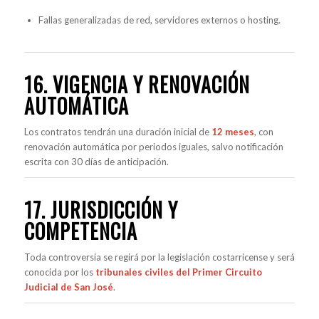
Fallas generalizadas de red, servidores externos o hosting.
16. VIGENCIA Y RENOVACIÓN
AUTOMÁTICA
Los contratos tendrán una duración inicial de
12 meses
, con
renovación automática por periodos iguales, salvo notificación
escrita con 30 días de anticipación.
17. JURISDICCIÓN Y
COMPETENCIA
Toda controversia se regirá por la legislación costarricense y será
conocida por los
tribunales civiles del Primer Circuito
Judicial de San José
.