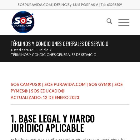
SOSPURAVIDA.COM | DESING By: LUIS PORRAS V | Tel: 63253509
TÉRMINOS Y CONDICIONES GENERALES DE SERVICIO
Usted está aquí:
Inicio
/
TÉRMINOS Y CONDICIONES GENERALES DE SERVICIO
SOS CAMPUS® | SOS PURAVIDA.COM | SOS GYM® | SOS
PYMES® | SOS EDUCADO®
ACTUALIZADO: 12 DE ENERO 2023
1. BASE LEGAL Y MARCO
JURÍDICO APLICABLE
Este documento se emite en conformidad con las leyes vigentes