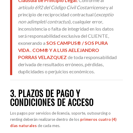
Cláusula de Principio Legal:
Conforme al
artículo 692 del Código Civil Costarricense
y al
principio de reciprocidad contractual (
exceptio
non adimpleti contractus
), cualquier error,
inconsistencia o falta de integridad en los datos
será responsabilidad exclusiva del CLIENTE,
exonerando a
SOS CAMPUS® / SOS PURA
VIDA . COM® Y A LUIS AELEJANDRO
PORRAS VELAZQUEZ
de toda responsabilidad
derivada de resultados erróneos, pérdidas,
duplicidades o perjuicios económicos.
3. PLAZOS DE PAGO Y
CONDICIONES DE ACCESO
Los pagos por servicios de licencia, soporte, outsourcing o
renting deberán realizarse dentro de los
primeros cuatro (4)
días naturales
de cada mes.