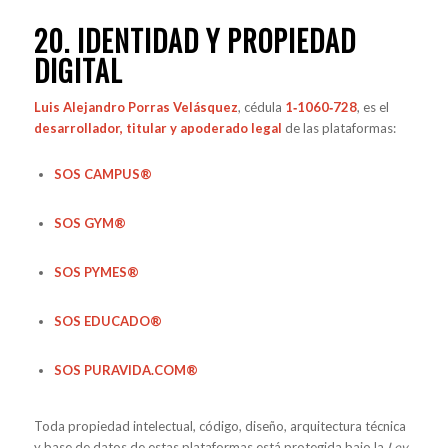
20. IDENTIDAD Y PROPIEDAD
DIGITAL
Luis Alejandro Porras Velásquez
, cédula
1‑1060‑728
, es el
desarrollador, titular y apoderado legal
de las plataformas:
SOS CAMPUS®
SOS GYM®
SOS PYMES®
SOS EDUCADO®
SOS PURAVIDA.COM®
Toda propiedad intelectual, código, diseño, arquitectura técnica
y base de datos de estas plataformas está protegida bajo la
Ley