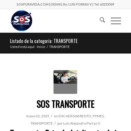
SOSPURAVIDA.COM | DESING By: LUIS PORRAS V | Tel: 63253509
Listado de la categoría: TRANSPORTE
Usted está aquí:
Inicio
/
TRANSPORTE
SOS TRANSPORTE
/
mayo 22, 2025
en
ENCADENAMIENTO
,
PYMES
,
/
TRANSPORTE
por
Luis Alejandro Porras V