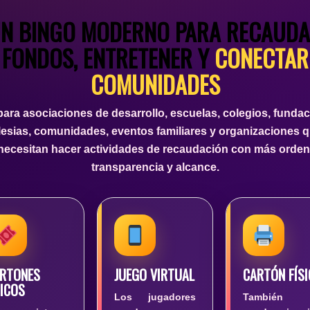
N BINGO MODERNO PARA RECAUD
FONDOS, ENTRETENER Y
CONECTAR
COMUNIDADES
 para asociaciones de desarrollo, escuelas, colegios, fundac
lesias, comunidades, eventos familiares y organizaciones 
necesitan hacer actividades de recaudación con más orden
transparencia y alcance.
RTONES
JUEGO VIRTUAL
CARTÓN FÍS
ICOS
Los jugadores
También 