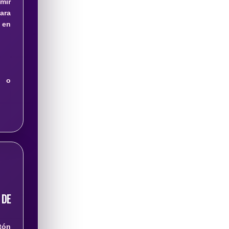
mir
ara
en
 o
DE
tón