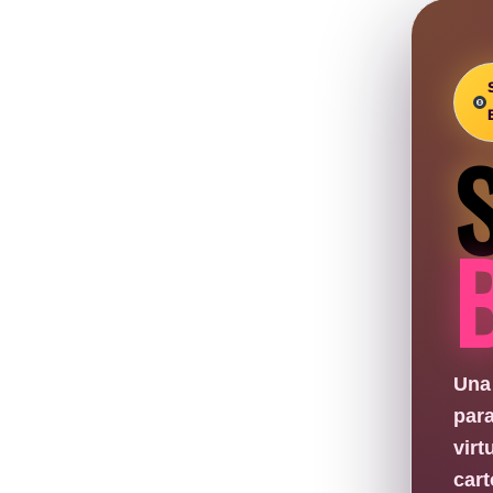
Una
para
vir
car