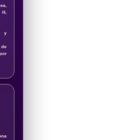
ea,
 H,
s y
 de
or
na