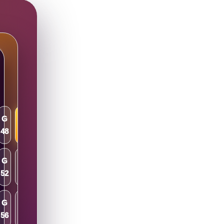
G
O
48
61
G
O
52
70
G
O
56
73