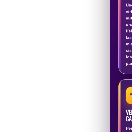
Us
vir
au
u
fí
l
m
si
lo
pan
V
CA
Pe