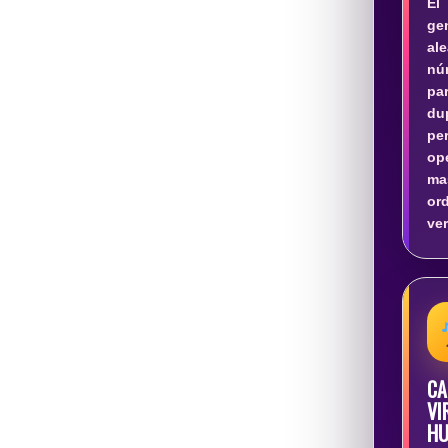
E
ge
al
nú
pa
du
pe
op
ma
o
ver
CA
V
H