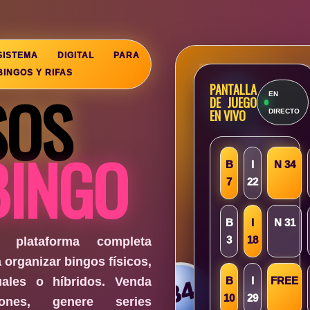
SISTEMA DIGITAL PARA
BINGOS Y RIFAS
PANTALLA
SOS
7
EN
DE JUEGO
EN VIVO
DIRECTO
BINGO
1
B
I
N 34
7
22
B
I
N 31
3
18
 plataforma completa
 organizar bingos físicos,
tuales o híbridos. Venda
B
I
FREE
34
10
29
tones, genere series