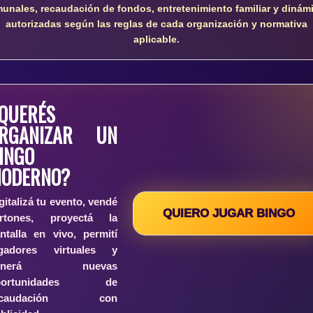
unales, recaudación de fondos, entretenimiento familiar y dinám
autorizadas según las reglas de cada organización y normativa
aplicable.
QUERÉS
RGANIZAR UN
INGO
ODERNO?
gitalizá tu evento, vendé
QUIERO JUGAR BINGO
artones, proyectá la
ntalla en vivo, permití
ugadores virtuales y
enerá nuevas
portunidades de
ecaudación con