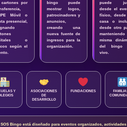
 cartones por
bingo puede
puede jug
nsferencia,
mostrar logos,
desde el eve
NPE Móvil o
patrocinadores y
físico, desde
ta presencial,
anuncios,
casa o incl
ignando
creando una
desde otro pa
rtones
nueva fuente de
manteniendo
igitales o
ingresos para la
misma dinám
sicos según el
organización.
del bingo
ento.
vivo.
CUELAS Y
ASOCIACIONES
FUNDACIONES
FAMILIA
OLEGIOS
DE
COMUNID
DESARROLLO
SOS Bingo está diseñado para eventos organizados, actividades