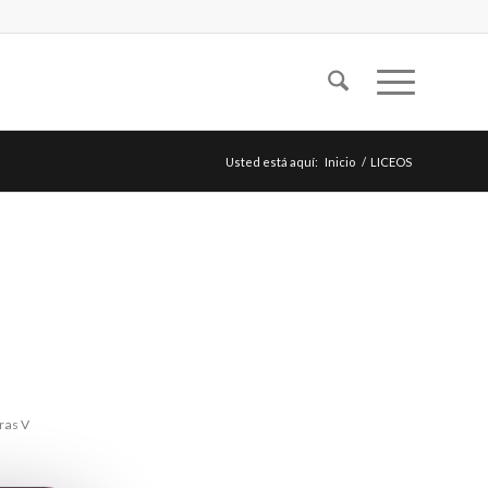
Usted está aquí:
Inicio
/
LICEOS
ras V