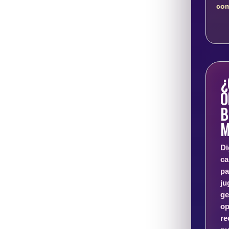
com
¿
O
B
M
Di
c
pa
j
g
o
r