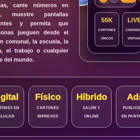
18
cas, cante números en
o, muestre pantallas
55K
LIV
antes y permita que
CARTONES
CANTAD
sonas jueguen desde el
ÚNICOS
VIRTUA
n comunal, la escuela, la
a, el trabajo o cualquier
te del mundo.
gital
Físico
Híbrido
Ad
TONES EN
CARTONES
SALÓN Y
PUBLIC
ELULAR
IMPRESOS
ONLINE
EN PANT