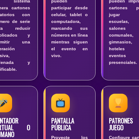
l sistema
pueden
pueden impri
nera cartones
participar desde
cartones p
eatorios con
celular, tablet o
jugar 
mero de serie
computadora,
escuelas,
ra reducir
marcando sus
salones
plicados y
números en línea
comunales,
rmitir una
mientras siguen
gimnasios,
eración
el evento en
hoteles
siva,
vivo.
eventos
rdenada y
presenciales.
ificable.
NTADOR
PANTALLA
PATRONES 
IRTUAL O
PÚBLICA
JUEGO
UMANO
Proyecte los
Configure car