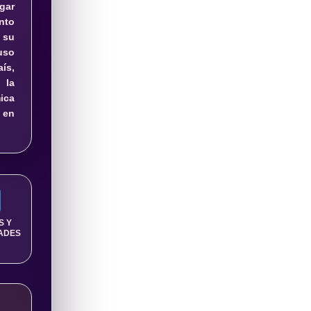
ar
nto
 su
uso
ís,
 la
ica
 en
S Y
ADES