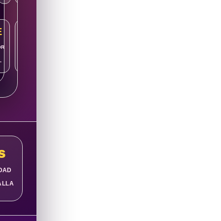
E
TV
OR
PANTALLA
L
GIGANTE
s
IDAD
ALLA