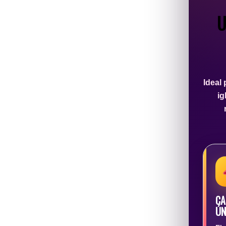
U
Ideal
ig
CA
ÚN