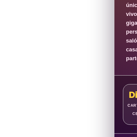
úni
viv
gig
per
saló
cas
par
Di
CAR
C