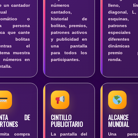
e un cantador
números
lleno, lín
tual
cantados,
diagonal, L,
tomático o
historial de
esquinas,
na persona
bolitas, premios,
patrones
sica que cante
patrones activos
especiale
as bolitas
y publicidad en
diferentes
ientras el
una pantalla
dinámicas
stema muestra
para todos los
premio p
s números en
participantes.
ronda.
talla.
ENTA DE
CINTILLO
ALCANCE
RTONES
PUBLICITARIO
MUNDIAL
rmita compra
La pantalla del
Una perso