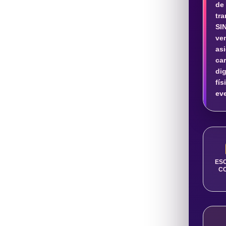
de
tra
SI
ven
as
ca
d
fí
ev
ES
C