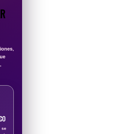
AR
iones,
que
,
ICO
se